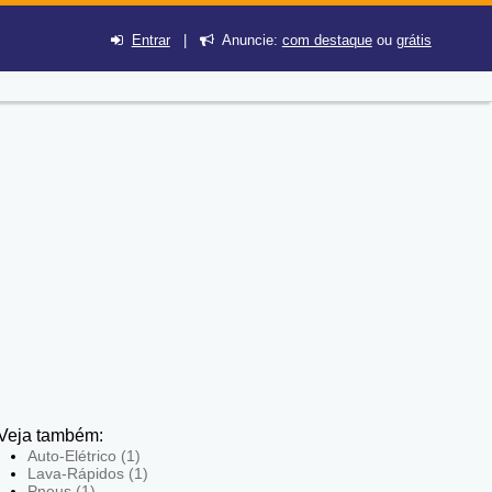
Entrar
|
Anuncie:
com destaque
ou
grátis
Veja também:
Auto-Elétrico (1)
Lava-Rápidos (1)
Pneus (1)