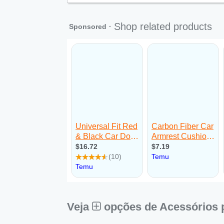
Qui:
09:00 - 18:00
Sex:
09:00 - 18:00
Aberto
ago
Sáb:
Fechado
Dom:
Fechado
Veja
opções de Acessórios 