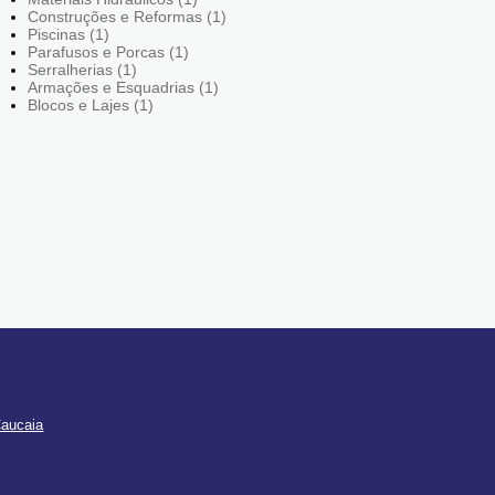
Construções e Reformas (1)
Piscinas (1)
Parafusos e Porcas (1)
Serralherias (1)
Armações e Esquadrias (1)
Blocos e Lajes (1)
Caucaia