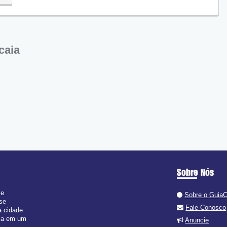
caia
Sobre Nós
 e
Sobre o Guia
 se
Fale Conosco
a cidade
isa em um
Anuncie