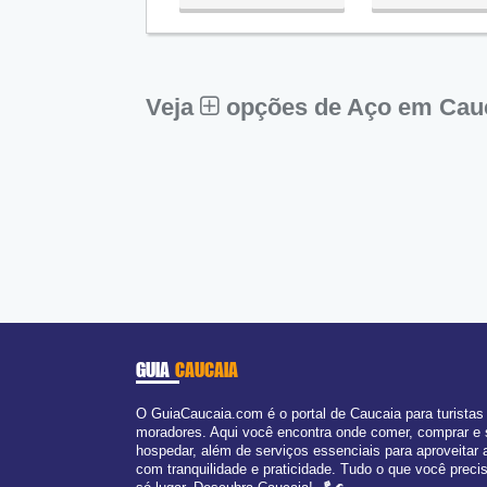
Qua:
09:00 - 18:00
Qui:
09:00 - 18:00
Sex:
09:00 - 18:00
Sáb:
Fechado
Dom:
Fechado
Veja
opções de Aço em Cau
GUIA
CAUCAIA
O GuiaCaucaia.com é o portal de Caucaia para turistas
moradores. Aqui você encontra onde comer, comprar e
hospedar, além de serviços essenciais para aproveitar 
com tranquilidade e praticidade. Tudo o que você prec