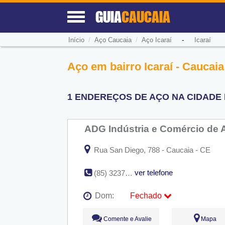
GUIA
CAUCAIA
/
/
-
Início
Aço Caucaia
Aço Icaraí
Icaraí
Aço em bairro Icaraí - Caucaia
1 ENDEREÇOS DE AÇO NA CIDADE D
ADG Indústria e Comércio de 
Rua San Diego, 788 - Caucaia - CE
ver telefone
(85) 3237-1477
Dom:
Fechado
Seg:
09:00 - 18:00
Comente e Avalie
Mapa
Ter:
09:00 - 18:00