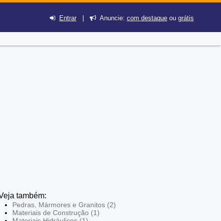
Entrar
|
Anuncie:
com destaque
ou
grátis
Veja também:
Pedras, Mármores e Granitos (2)
Materiais de Construção (1)
Materiais Hidráulicos (1)