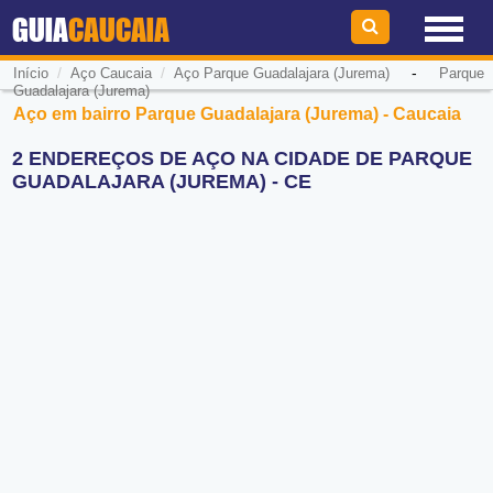
GUIA
CAUCAIA
/
/
-
Início
Aço Caucaia
Aço Parque Guadalajara (Jurema)
Parque
Guadalajara (Jurema)
Aço em bairro Parque Guadalajara (Jurema) - Caucaia
2 ENDEREÇOS DE AÇO NA CIDADE DE PARQUE
GUADALAJARA (JUREMA) - CE