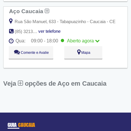
Sex:
09:00 - 18:00
Sáb:
Fechado
Aço Caucaia
Dom:
Fechado
Rua São Manuel, 633 - Tabapuazinho - Caucaia - CE
ver telefone
(85) 3213-4040
Qua:
09:00 - 18:00
Aberto
agora
Seg:
09:00 - 18:00
Comente e Avalie
Mapa
Ter:
09:00 - 18:00
Qua:
09:00 - 18:00
Aberto
agora
Qui:
09:00 - 18:00
Sex:
09:00 - 18:00
Sáb:
Fechado
Dom:
Fechado
Veja
opções de Aço em Caucaia
GUIA
CAUCAIA