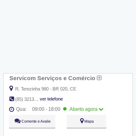
Servicom Serviços e Comércio
R. Terezinha 980 - BR 020, CE
ver telefone
(85) 3213-2888
Qua:
09:00 - 18:00
Aberto
agora
Seg:
09:00 - 18:00
Comente e Avalie
Mapa
Ter:
09:00 - 18:00
Qua:
09:00 - 18:00
Aberto
agora
Qui:
09:00 - 18:00