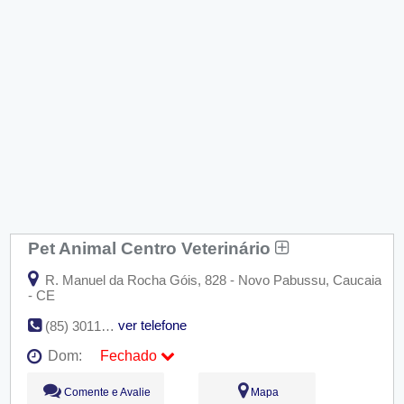
Pet Animal Centro Veterinário
R. Manuel da Rocha Góis, 828 - Novo Pabussu, Caucaia
- CE
ver telefone
(85) 3011-1346
Dom:
Fechado
Seg:
09:00 - 18:00
Comente e Avalie
Mapa
Ter:
09:00 - 18:00