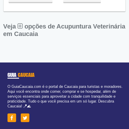
Qua:
09:00 - 18:00
Qui:
09:00 - 18:00
Sex:
09:00 - 18:00
Sáb:
Fechado
Dom:
Fechado
Veja
opções de Acupuntura Veterinária
em Caucaia
GUIA
CAUCAIA
O GuiaCaucaia.com é o portal de Caucaia para turistas e moradores.
Aqui você encontra onde comer, comprar e se hospedar, além de
serviços essenciais para aproveitar a cidade com tranquilidade e
praticidade. Tudo o que você precisa em um só lugar. Descubra
Caucaia! 🪁🌊