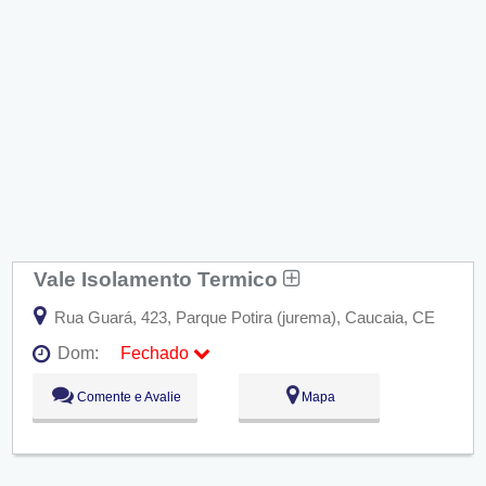
Vale Isolamento Termico
Rua Guará, 423, Parque Potira (jurema), Caucaia, CE
Dom:
Fechado
Seg:
09:00 - 18:00
Comente e Avalie
Mapa
Ter:
09:00 - 18:00
Qua:
09:00 - 18:00
Qui:
09:00 - 18:00
Sex:
09:00 - 18:00
Sáb:
Fechado