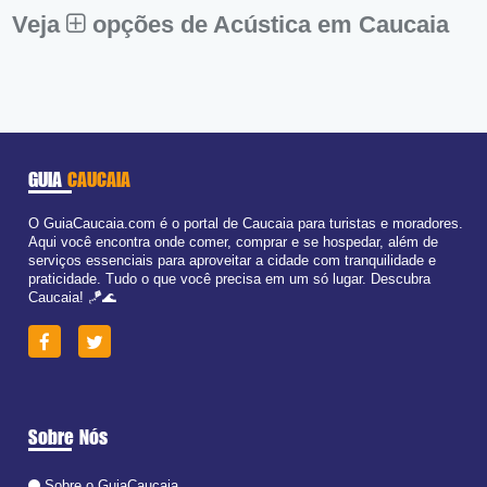
Dom:
Fechado
Veja
opções de Acústica em Caucaia
GUIA
CAUCAIA
O GuiaCaucaia.com é o portal de Caucaia para turistas e moradores.
Aqui você encontra onde comer, comprar e se hospedar, além de
serviços essenciais para aproveitar a cidade com tranquilidade e
praticidade. Tudo o que você precisa em um só lugar. Descubra
Caucaia! 🪁🌊
Sobre Nós
Sobre o GuiaCaucaia