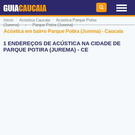
GUIA
CAUCAIA
/
/
Início
Acústica Caucaia
Acústica Parque Potira
-
(Jurema)
Parque Potira (Jurema)
Acústica em bairro Parque Potira (Jurema) - Caucaia
1 ENDEREÇOS DE ACÚSTICA NA CIDADE DE
PARQUE POTIRA (JUREMA) - CE