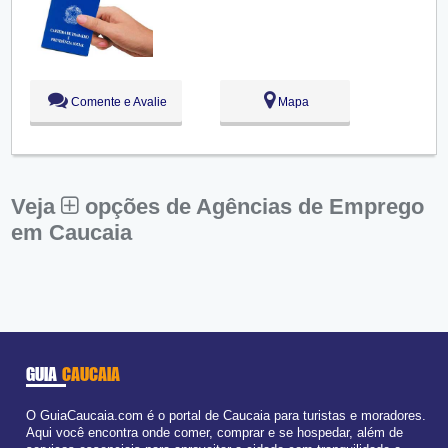
Qua:
09:00 - 18:00
Qui:
09:00 - 18:00
Sex:
09:00 - 18:00
Sáb:
Fechado
Dom:
Fechado
Comente e Avalie
Mapa
Veja
opções de Agências de Emprego
em Caucaia
GUIA
CAUCAIA
O GuiaCaucaia.com é o portal de Caucaia para turistas e moradores.
Aqui você encontra onde comer, comprar e se hospedar, além de