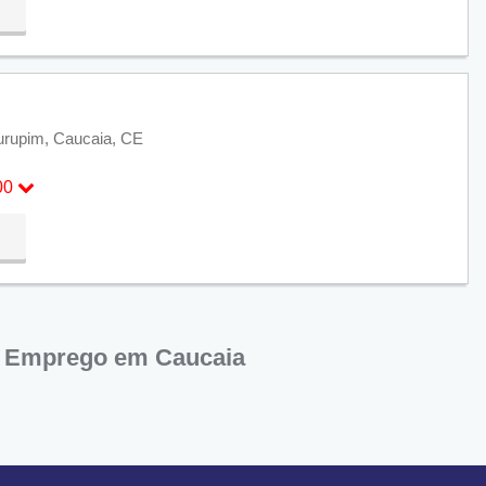
:00
rupim, Caucaia, CE
00
:00
e Emprego em Caucaia