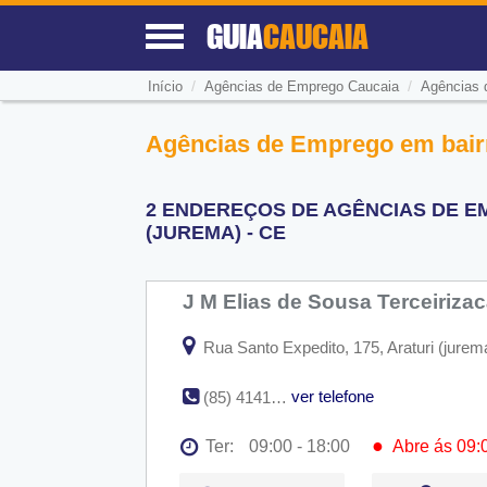
GUIA
CAUCAIA
/
/
Início
Agências de Emprego Caucaia
Agências 
Agências de Emprego em bairr
2 ENDEREÇOS DE AGÊNCIAS DE 
(JUREMA) - CE
J M Elias de Sousa Terceiriza
Rua Santo Expedito, 175, Araturi (jurem
ver telefone
(85) 4141-1721
●
Ter:
09:00 - 18:00
Abre ás 09:
Seg:
09:00 - 18:00