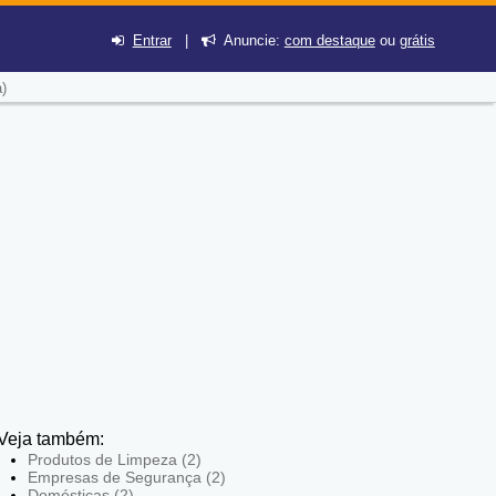
Entrar
|
Anuncie:
com destaque
ou
grátis
)
Veja também:
Produtos de Limpeza (2)
Empresas de Segurança (2)
Domésticas (2)