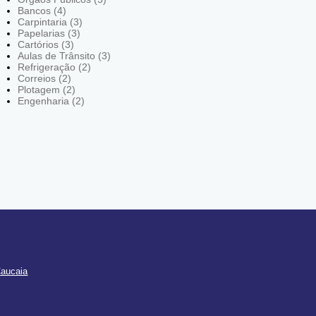
Bancos (4)
Carpintaria (3)
Papelarias (3)
Cartórios (3)
Aulas de Trânsito (3)
Refrigeração (2)
Correios (2)
Plotagem (2)
Engenharia (2)
Caucaia