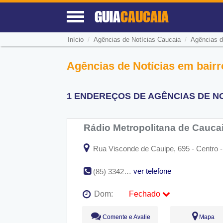
GUIA
CAUCAIA
/
/
Início
Agências de Notícias Caucaia
Agências d
Agências de Notícias em bairr
1 ENDEREÇOS DE AGÊNCIAS DE NO
Rádio Metropolitana de Cauca
Rua Visconde de Cauipe, 695 - Centro 
ver telefone
(85) 3342-1280
Dom:
Fechado
Seg:
09:00 - 18:00
Comente e Avalie
Mapa
Ter:
09:00 - 18:00