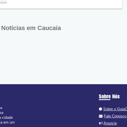
 Notícias em Caucaia
Sobre Nós
 e
Sobre o Guia
 se
Fale Conosco
a cidade
isa em um
Anuncie