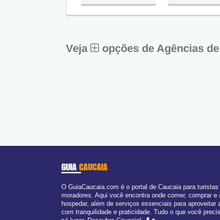
Qua:
09:00 - 18:00
Qui:
09:00 - 18:00
Sex:
09:00 - 18:00
Sáb:
Fechado
Dom:
Fechado
Veja
opções de Agências de
GUIA
CAUCAIA
O GuiaCaucaia.com é o portal de Caucaia para turistas
moradores. Aqui você encontra onde comer, comprar e
hospedar, além de serviços essenciais para aproveitar 
com tranquilidade e praticidade. Tudo o que você prec