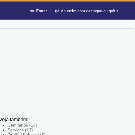
Entrar
|
Anuncie:
com destaque
ou
grátis
Veja também:
Cemitérios (14)
Serviços (13)
Órgãos Públicos (5)