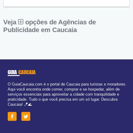
Qui:
09:00 - 18:00
Sex:
09:00 - 18:00
Sáb:
Fechado
Dom:
Fechado
Veja
opções de Agências de
Publicidade em Caucaia
GUIA
CAUCAIA
O GuiaCaucaia.com é o portal de Caucaia para turistas e moradores.
Aqui você encontra onde comer, comprar e se hospedar, além de
serviços essenciais para aproveitar a cidade com tranquilidade e
praticidade. Tudo o que você precisa em um só lugar. Descubra
Caucaia! 🪁🌊