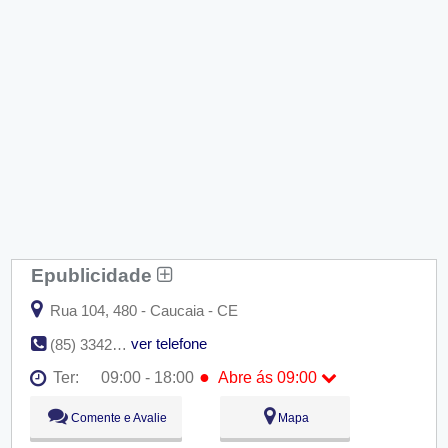
Epublicidade
Rua 104, 480 - Caucaia - CE
ver telefone
(85) 3342-6815 / (85) 8650-0180
●
Ter:
09:00 - 18:00
Abre ás 09:00
Seg:
09:00 - 18:00
Comente e Avalie
Mapa
●
Ter:
09:00 - 18:00
Abre ás 09:00
Qua:
09:00 - 18:00