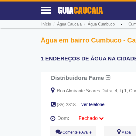
GUIA
CAUCAIA
/
/
-
Início
Água Caucaia
Água Cumbuco
Cum
Água em bairro Cumbuco - Ca
1 ENDEREÇOS DE ÁGUA NA CIDAD
Distribuidora Fame
Rua Almirante Soares Dutra, 4, Lj 1, C
ver telefone
(85) 3318-7468
Dom:
Fechado
Seg:
09:00 - 18:00
Comente e Avalie
Mapa
Ter:
09:00 - 18:00