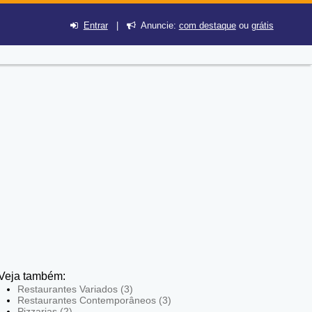
Entrar
|
Anuncie:
com destaque
ou
grátis
Veja também:
Restaurantes Variados (3)
Restaurantes Contemporâneos (3)
Pizzarias (2)