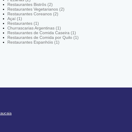
Restaurantes Bistrôs (2)
Restaurantes Vegetarianos (2)
Restaurantes Coreanos (2)
Açaí (1)
Restaurantes (1)
Churrascarias Argentinas (1)
Restaurantes de Comida Caseira (1)
Restaurantes de Comida por Quilo (1)
Restaurantes Espanhóis (1)
Caucaia