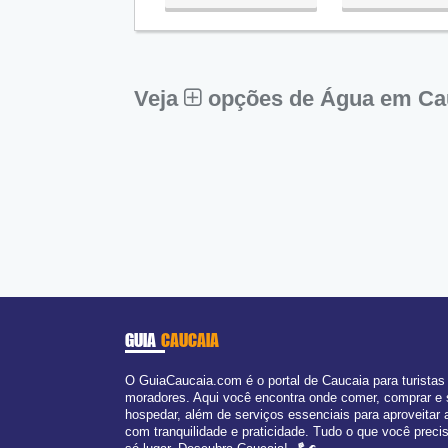
Qua:
09:00 - 18:00
Qui:
09:00 - 18:00
Sex:
09:00 - 18:00
Sáb:
Fechado
Dom:
Fechado
Veja
opções de Água em Ca
GUIA
CAUCAIA
O GuiaCaucaia.com é o portal de Caucaia para turistas
moradores. Aqui você encontra onde comer, comprar e
hospedar, além de serviços essenciais para aproveitar 
com tranquilidade e praticidade. Tudo o que você prec