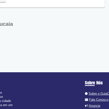
ucaia
Sobre Nós
 e
Sobre o Guia
 se
Fale Conosco
a cidade
isa em um
Anuncie