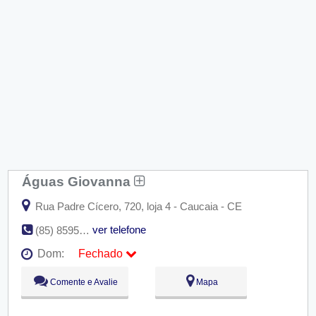
Águas Giovanna
Rua Padre Cícero, 720, loja 4 - Caucaia - CE
ver telefone
(85) 8595-1929 / (85) 9813-4845
Dom:
Fechado
Seg:
09:00 - 18:00
Comente e Avalie
Mapa
Ter:
09:00 - 18:00
Qua:
09:00 - 18:00
Qui:
09:00 - 18:00