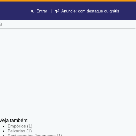
Entrar
|
Anuncie:
com destaque
ou
grátis
)
Veja também:
Empórios (1)
Peixarias (1)
Restaurantes Japoneses (1)