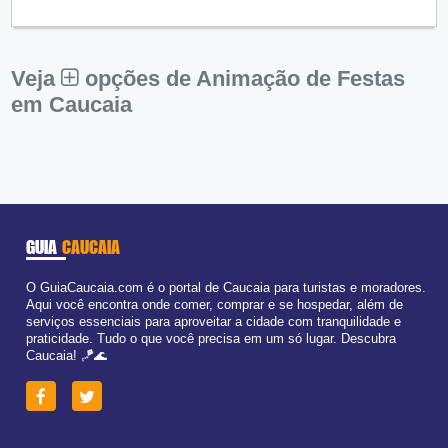
Qui:
09:00 - 18:00
●
Sex:
09:00 - 18:00
Fechado
Sáb:
Fechado
Dom:
Fechado
Veja
opções de Animação de Festas
em Caucaia
GUIA
CAUCAIA
O GuiaCaucaia.com é o portal de Caucaia para turistas e moradores.
Aqui você encontra onde comer, comprar e se hospedar, além de
serviços essenciais para aproveitar a cidade com tranquilidade e
praticidade. Tudo o que você precisa em um só lugar. Descubra
Caucaia! 🪁🌊