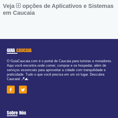
Dom:
Fechado
Veja
opções de Aplicativos e Sistemas
em Caucaia
GUIA
CAUCAIA
O GuiaCaucaia.com é o portal de Caucaia para turistas e moradores.
Aqui você encontra onde comer, comprar e se hospedar, além de
serviços essenciais para aproveitar a cidade com tranquilidade e
praticidade. Tudo o que você precisa em um só lugar. Descubra
Caucaia! 🪁🌊
Sobre Nós