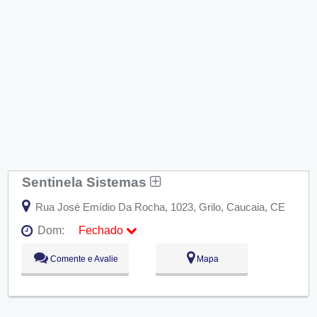
Sentinela Sistemas
Rua José Emídio Da Rocha, 1023, Grilo, Caucaia, CE
Dom:
Fechado
Seg:
09:00 - 18:00
Comente e Avalie
Mapa
Ter:
09:00 - 18:00
Qua:
09:00 - 18:00
Qui:
09:00 - 18:00
Sex:
09:00 - 18:00
Sáb:
Fechado