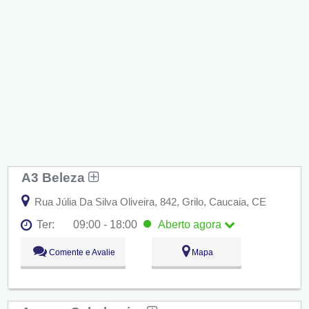
A3 Beleza
Rua Júlia Da Silva Oliveira, 842, Grilo, Caucaia, CE
Ter:
09:00 - 18:00
Aberto
agora
Seg:
09:00 - 18:00
Comente e Avalie
Mapa
Ter:
09:00 - 18:00
Aberto
agora
Qua:
09:00 - 18:00
Qui:
09:00 - 18:00
Sex:
09:00 - 18:00
Sáb:
Fechado