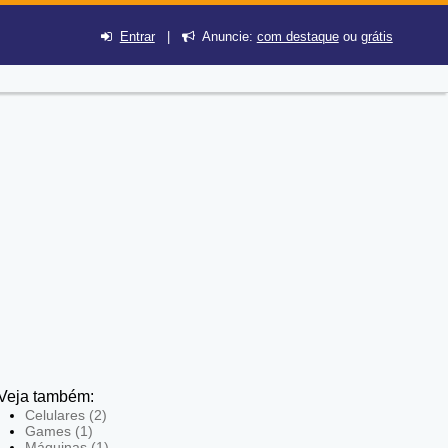
Entrar
|
Anuncie:
com destaque
ou
grátis
Veja também:
Celulares (2)
Games (1)
Máquinas (1)