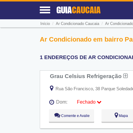
GUIA
CAUCAIA
/
/
Início
Ar Condicionado Caucaia
Ar Condicionad
Ar Condicionado em bairro Pa
1 ENDEREÇOS DE AR CONDICIONA
Grau Celsius Refrigeração
Rua São Francisco, 38 Parque Soledade
Dom:
Fechado
Seg:
09:00 - 18:00
Comente e Avalie
Mapa
Ter:
09:00 - 18:00
Qua:
09:00 - 18:00
Qui:
09:00 - 18:00