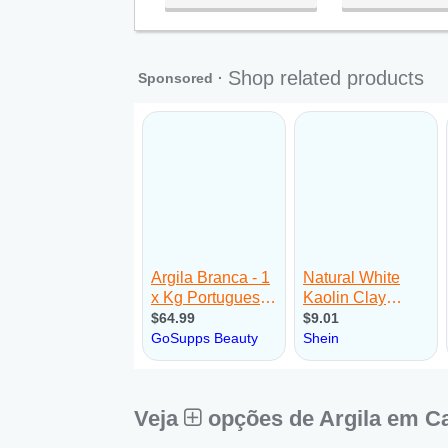
Qua:
09:00 - 18:00
Qui:
09:00 - 18:00
Sex:
09:00 - 18:00
Sáb:
Fechado
Dom:
Fechado
Veja
opções de Argila em C