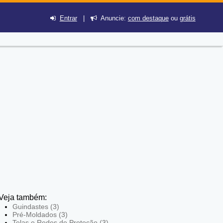
Entrar
|
Anuncie:
com destaque
ou
grátis
Veja também:
Guindastes (3)
Pré-Moldados (3)
Telas e Redes de Proteção (3)