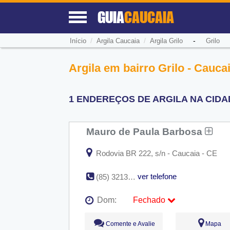
GUIA
CAUCAIA
/
/
-
Início
Argila Caucaia
Argila Grilo
Grilo
Argila em bairro Grilo - Cauca
1 ENDEREÇOS DE ARGILA NA CIDAD
Mauro de Paula Barbosa
Rodovia BR 222, s/n - Caucaia - CE
ver telefone
(85) 3213-6856
Dom:
Fechado
Seg:
09:00 - 18:00
Comente e Avalie
Mapa
Ter:
09:00 - 18:00