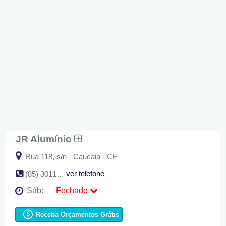
JR Alumínio
Rua 118, s/n - Caucaia - CE
ver telefone
(85) 3011-0529 | (85) 98839-2322
Sáb:
Fechado
Seg:
09:00 - 18:00
Ter:
09:00 - 18:00
Receba Orçamentos Grátis
Qua:
09:00 - 18:00