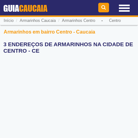
GUIA
CAUCAIA
/
/
-
Início
Armarinhos Caucaia
Armarinhos Centro
Centro
Armarinhos em bairro Centro - Caucaia
3 ENDEREÇOS DE ARMARINHOS NA CIDADE DE
CENTRO - CE