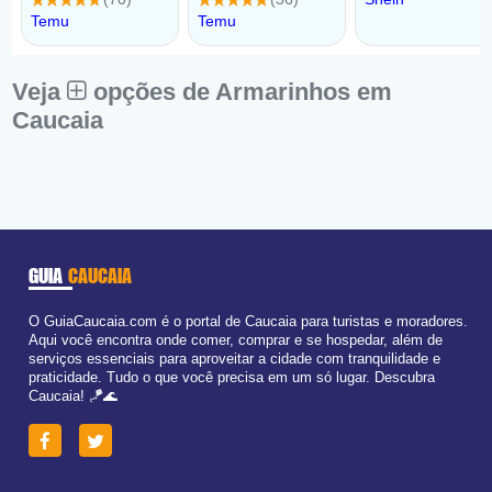
Veja
opções de Armarinhos em
Caucaia
GUIA
CAUCAIA
O GuiaCaucaia.com é o portal de Caucaia para turistas e moradores.
Aqui você encontra onde comer, comprar e se hospedar, além de
serviços essenciais para aproveitar a cidade com tranquilidade e
praticidade. Tudo o que você precisa em um só lugar. Descubra
Caucaia! 🪁🌊