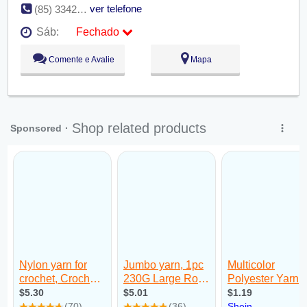
ver telefone
(85) 3342-0293
Sáb:
Fechado
Seg:
09:00 - 18:00
Comente e Avalie
Mapa
Ter:
09:00 - 18:00
Qua:
09:00 - 18:00
Qui:
09:00 - 18:00
Sex:
09:00 - 18:00
Sáb:
Fechado
Dom:
Fechado