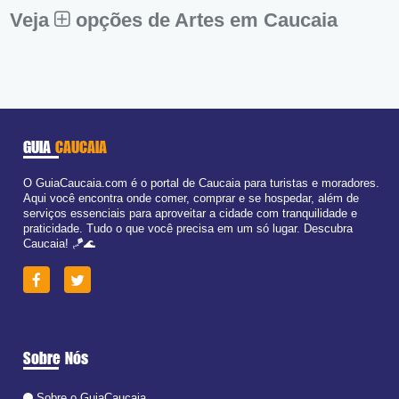
Dom:
Fechado
Veja
opções de Artes em Caucaia
GUIA
CAUCAIA
O GuiaCaucaia.com é o portal de Caucaia para turistas e moradores.
Aqui você encontra onde comer, comprar e se hospedar, além de
serviços essenciais para aproveitar a cidade com tranquilidade e
praticidade. Tudo o que você precisa em um só lugar. Descubra
Caucaia! 🪁🌊
Sobre Nós
Sobre o GuiaCaucaia