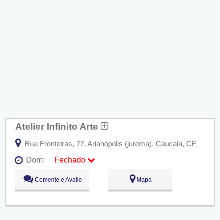
Atelier Infinito Arte
Rua Fronteiras, 77, Arianópolis (jurema), Caucaia, CE
Dom:
Fechado
Seg:
09:00 - 18:00
Comente e Avalie
Mapa
Ter:
09:00 - 18:00
Qua:
09:00 - 18:00
Qui:
09:00 - 18:00
Sex:
09:00 - 18:00
Sáb:
Fechado