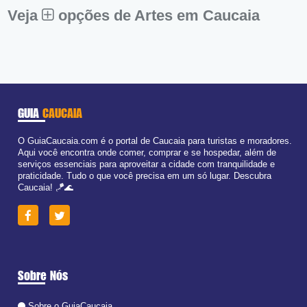
Dom:
Fechado
Veja
opções de Artes em Caucaia
GUIA
CAUCAIA
O GuiaCaucaia.com é o portal de Caucaia para turistas e moradores.
Aqui você encontra onde comer, comprar e se hospedar, além de
serviços essenciais para aproveitar a cidade com tranquilidade e
praticidade. Tudo o que você precisa em um só lugar. Descubra
Caucaia! 🪁🌊
Sobre Nós
Sobre o GuiaCaucaia