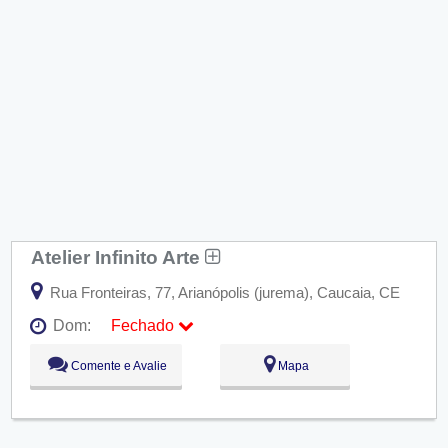
Atelier Infinito Arte
Rua Fronteiras, 77, Arianópolis (jurema), Caucaia, CE
Dom:
Fechado
Seg:
09:00 - 18:00
Comente e Avalie
Mapa
Ter:
09:00 - 18:00
Qua:
09:00 - 18:00
Qui:
09:00 - 18:00
Sex:
09:00 - 18:00
Sáb:
Fechado