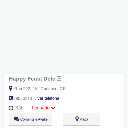
Happy Feast Dete
Rua 222, 25 - Caucaia - CE
ver telefone
(85) 3213-2494 / (85) 8846-0257
Sáb:
Fechado
Seg:
09:00 - 18:00
Comente e Avalie
Mapa
Ter:
09:00 - 18:00
Qua:
09:00 - 18:00