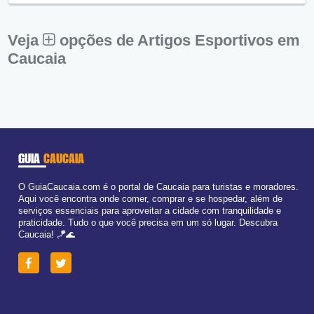
Sex:
09:00 - 18:00
Sáb:
Fechado
Dom:
Fechado
Veja
opções de Artigos Esportivos em
Caucaia
GUIA
CAUCAIA
O GuiaCaucaia.com é o portal de Caucaia para turistas e moradores.
Aqui você encontra onde comer, comprar e se hospedar, além de
serviços essenciais para aproveitar a cidade com tranquilidade e
praticidade. Tudo o que você precisa em um só lugar. Descubra
Caucaia! 🪁🌊