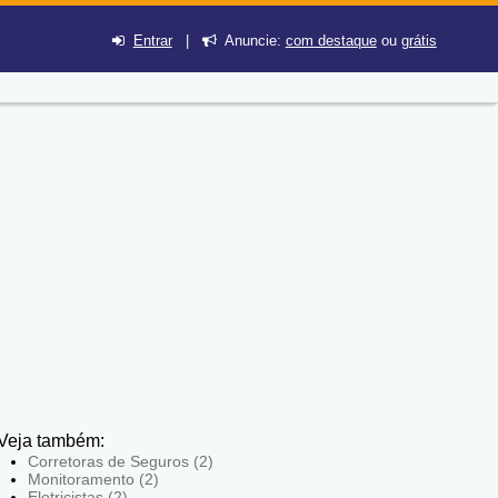
Entrar
|
Anuncie:
com destaque
ou
grátis
Veja também:
Corretoras de Seguros (2)
Monitoramento (2)
Eletricistas (2)