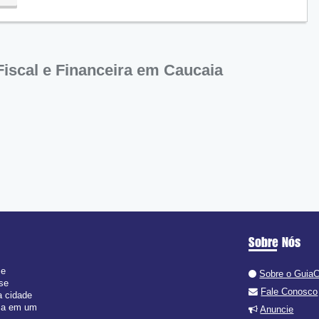
iscal e Financeira em Caucaia
Sobre Nós
 e
Sobre o Guia
 se
Fale Conosco
a cidade
isa em um
Anuncie