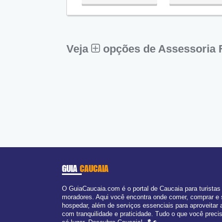
Qua:
09:00 - 18:00
Qui:
09:00 - 18:00
Sex:
09:00 - 18:00
Sáb:
Fechado
Dom:
Fechado
Veja
opções de Assessoria F
GUIA
CAUCAIA
O GuiaCaucaia.com é o portal de Caucaia para turistas
moradores. Aqui você encontra onde comer, comprar e
hospedar, além de serviços essenciais para aproveitar 
com tranquilidade e praticidade. Tudo o que você prec