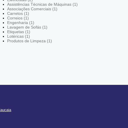
Assistências Técnicas de Máquinas (1)
Associações Comerciais (1)
Carretos (1)
Correios (1)
Engenharia (1)
Lavagem de Sofás (1)
Etiquetas (1)
Lotéricas (1)
Produtos de Limpeza (1)
Caucaia