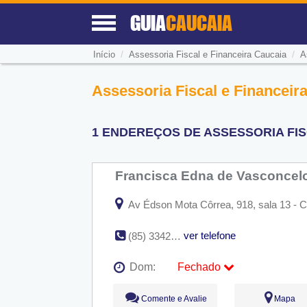
GUIA
CAUCAIA
/
/
Início
Assessoria Fiscal e Financeira Caucaia
A
Assessoria Fiscal e Financeira
1 ENDEREÇOS DE ASSESSORIA FISC
Francisca Edna de Vasconce
Av Édson Mota Côrrea, 918, sala 13 - 
ver telefone
(85) 3342-2861
Dom:
Fechado
Seg:
09:00 - 18:00
Comente e Avalie
Mapa
Ter:
09:00 - 18:00