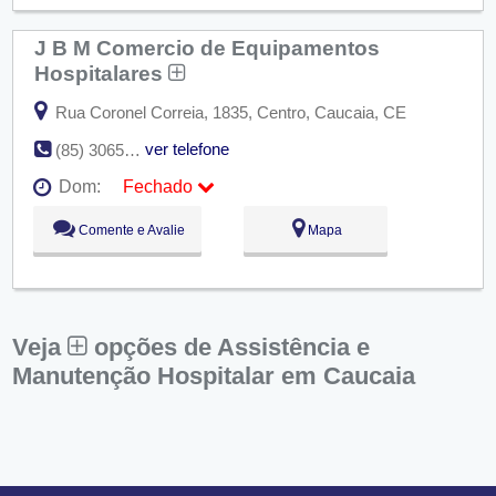
Sex:
09:00 - 18:00
Sáb:
Fechado
J B M Comercio de Equipamentos
Dom:
Fechado
Hospitalares
Rua Coronel Correia, 1835, Centro, Caucaia, CE
ver telefone
(85) 3065-1300
Dom:
Fechado
Seg:
09:00 - 18:00
Comente e Avalie
Mapa
Ter:
09:00 - 18:00
Qua:
09:00 - 18:00
Qui:
09:00 - 18:00
Sex:
09:00 - 18:00
Sáb:
Fechado
Dom:
Fechado
Veja
opções de Assistência e
Manutenção Hospitalar em Caucaia