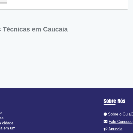
s Técnicas em Caucaia
Sobre Nós
 e
Sobre o Guia
 se
Fale Conosco
a cidade
isa em um
Anuncie