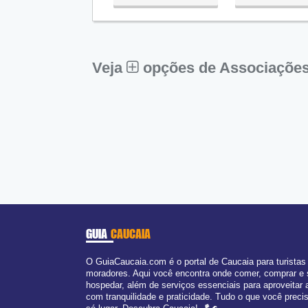
Qua:
09:00 - 18:00
Qui:
09:00 - 18:00
Sex:
09:00 - 18:00
Sáb:
Fechado
Dom:
Fechado
Veja
opções de Associações
GUIA
CAUCAIA
O GuiaCaucaia.com é o portal de Caucaia para turistas
moradores. Aqui você encontra onde comer, comprar e
hospedar, além de serviços essenciais para aproveitar 
com tranquilidade e praticidade. Tudo o que você prec