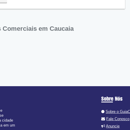
 Comerciais em Caucaia
Sobre Nós
 e
Sobre o Guia
 se
Fale Conosco
a cidade
isa em um
Anuncie