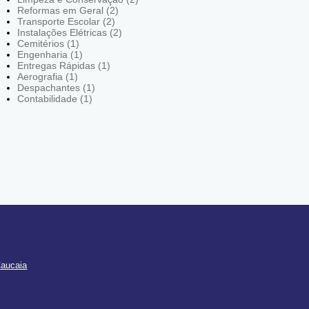
Reformas em Geral (2)
Transporte Escolar (2)
Instalações Elétricas (2)
Cemitérios (1)
Engenharia (1)
Entregas Rápidas (1)
Aerografia (1)
Despachantes (1)
Contabilidade (1)
Caucaia