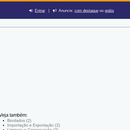
Entrar
|
Anuncie:
com destaque
ou
grátis
Veja também:
Bordados (2)
Importação e Exportação (2)
Limpeza e Conservação (2)