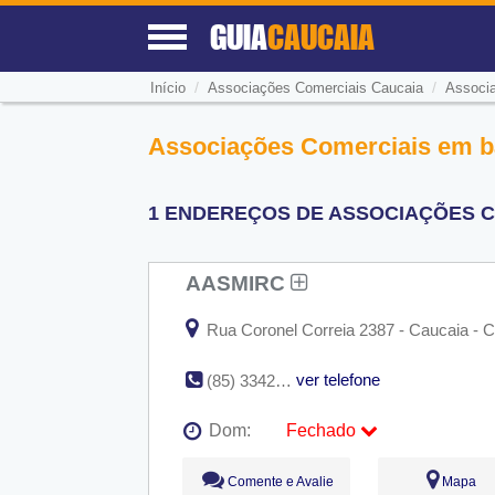
GUIA
CAUCAIA
/
/
Início
Associações Comerciais Caucaia
Associa
Associações Comerciais em ba
1 ENDEREÇOS DE ASSOCIAÇÕES CO
AASMIRC
Rua Coronel Correia 2387 - Caucaia - 
ver telefone
(85) 3342-1323
Dom:
Fechado
Seg:
09:00 - 18:00
Comente e Avalie
Mapa
Ter:
09:00 - 18:00