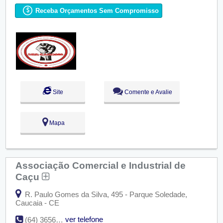
Seg:
09:00 - 18:00
Ter:
09:00 - 18:00
Receba Orçamentos Sem Compromisso
Qua:
09:00 - 18:00
Aberto
agora
Qui:
09:00 - 18:00
Sex:
09:00 - 18:00
Sáb:
Fechado
Dom:
Fechado
Site
Comente e Avalie
Mapa
Associação Comercial e Industrial de
Caçu
R. Paulo Gomes da Silva, 495 - Parque Soledade,
Caucaia - CE
ver telefone
(64) 3656-1101