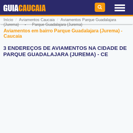
GUIA
CAUCAIA
/
/
Início
Aviamentos Caucaia
Aviamentos Parque Guadalajara
-
(Jurema)
Parque Guadalajara (Jurema)
Aviamentos em bairro Parque Guadalajara (Jurema) -
Caucaia
3 ENDEREÇOS DE AVIAMENTOS NA CIDADE DE
PARQUE GUADALAJARA (JUREMA) - CE