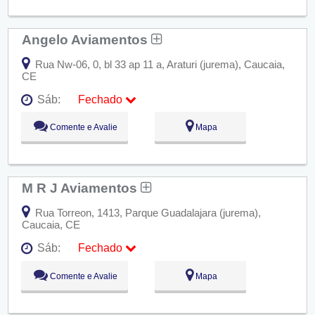
Qui:
09:00 - 18:00
Sex:
09:00 - 18:00
Sáb:
Fechado
Angelo Aviamentos
Dom:
Fechado
Rua Nw-06, 0, bl 33 ap 11 a, Araturi (jurema), Caucaia,
CE
Sáb:
Fechado
Seg:
09:00 - 18:00
Comente e Avalie
Mapa
Ter:
09:00 - 18:00
Qua:
09:00 - 18:00
Qui:
09:00 - 18:00
Sex:
09:00 - 18:00
Sáb:
Fechado
M R J Aviamentos
Dom:
Fechado
Rua Torreon, 1413, Parque Guadalajara (jurema),
Caucaia, CE
Sáb:
Fechado
Seg:
09:00 - 18:00
Comente e Avalie
Mapa
Ter:
09:00 - 18:00
Qua:
09:00 - 18:00
Qui:
09:00 - 18:00