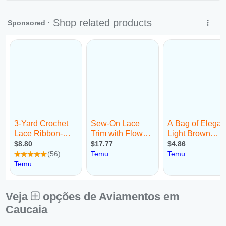
Sex:
09:00 - 18:00
Sáb:
Fechado
Dom:
Fechado
Veja
opções de Aviamentos em
Caucaia