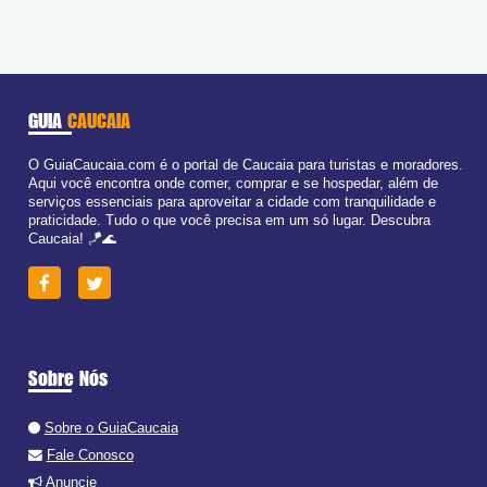
GUIA
CAUCAIA
O GuiaCaucaia.com é o portal de Caucaia para turistas e moradores.
Aqui você encontra onde comer, comprar e se hospedar, além de
serviços essenciais para aproveitar a cidade com tranquilidade e
praticidade. Tudo o que você precisa em um só lugar. Descubra
Caucaia! 🪁🌊
Sobre Nós
Sobre o GuiaCaucaia
Fale Conosco
Anuncie