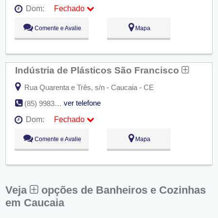
Dom:
Fechado
Seg:
09:00 - 18:00
Comente e Avalie
Mapa
Ter:
09:00 - 18:00
Qua:
09:00 - 18:00
Qui:
09:00 - 18:00
Sex:
09:00 - 18:00
Sáb:
Fechado
Indústria de Plásticos São Francisco
Dom:
Fechado
Rua Quarenta e Três, s/n - Caucaia - CE
ver telefone
(85) 9983-5526
Dom:
Fechado
Seg:
09:00 - 18:00
Comente e Avalie
Mapa
Ter:
09:00 - 18:00
Qua:
09:00 - 18:00
Qui:
09:00 - 18:00
Sex:
09:00 - 18:00
Sáb:
Fechado
Dom:
Fechado
Veja
opções de Banheiros e Cozinhas
em Caucaia