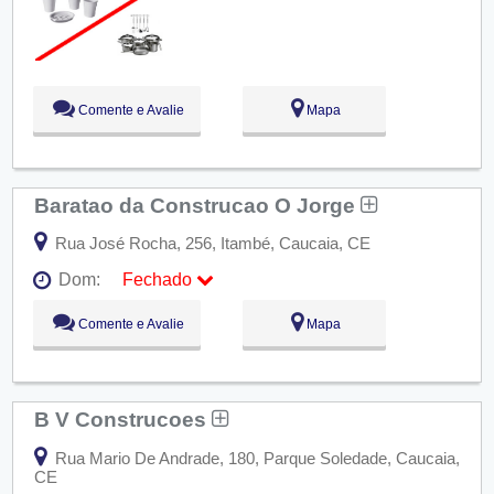
Qua:
09:00 - 18:00
Qui:
09:00 - 18:00
Sex:
09:00 - 18:00
Sáb:
Fechado
Dom:
Fechado
Comente e Avalie
Mapa
Baratao da Construcao O Jorge
Rua José Rocha, 256, Itambé, Caucaia, CE
Dom:
Fechado
Seg:
09:00 - 18:00
Comente e Avalie
Mapa
Ter:
09:00 - 18:00
Qua:
09:00 - 18:00
Qui:
09:00 - 18:00
Sex:
09:00 - 18:00
Sáb:
Fechado
B V Construcoes
Dom:
Fechado
Rua Mario De Andrade, 180, Parque Soledade, Caucaia,
CE