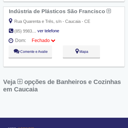
Sex:
09:00 - 18:00
Sáb:
Fechado
Indústria de Plásticos São Francisco
Dom:
Fechado
Rua Quarenta e Três, s/n - Caucaia - CE
ver telefone
(85) 9983-5526
Dom:
Fechado
Seg:
09:00 - 18:00
Comente e Avalie
Mapa
Ter:
09:00 - 18:00
Qua:
09:00 - 18:00
Qui:
09:00 - 18:00
Sex:
09:00 - 18:00
Sáb:
Fechado
Dom:
Fechado
Veja
opções de Banheiros e Cozinhas
em Caucaia