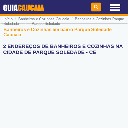
GUIA
CAUCAIA
/
/
Início
Banheiros e Cozinhas Caucaia
Banheiros e Cozinhas Parque
-
Soledade
Parque Soledade
Banheiros e Cozinhas em bairro Parque Soledade -
Caucaia
2 ENDEREÇOS DE BANHEIROS E COZINHAS NA
CIDADE DE PARQUE SOLEDADE - CE