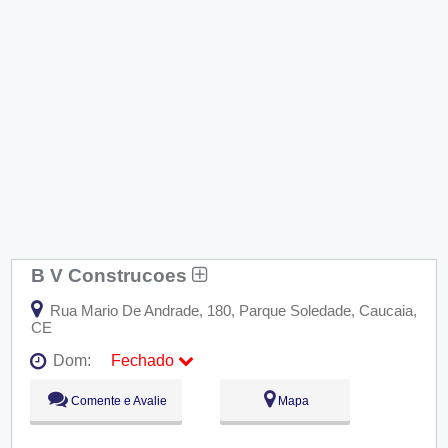
B V Construcoes
Rua Mario De Andrade, 180, Parque Soledade, Caucaia,
CE
Dom:
Fechado
Seg:
09:00 - 18:00
Comente e Avalie
Mapa
Ter:
09:00 - 18:00
Qua:
09:00 - 18:00
Qui:
09:00 - 18:00