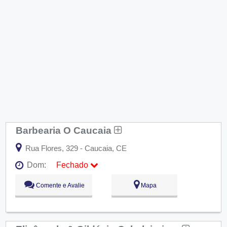
Barbearia O Caucaia
Rua Flores, 329 - Caucaia, CE
Dom:
Fechado
Seg:
09:00 - 18:00
Comente e Avalie
Mapa
Ter:
09:00 - 18:00
Qua:
09:00 - 18:00
Qui:
09:00 - 18:00
Sex:
09:00 - 18:00
Sáb:
Fechado