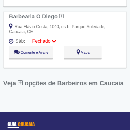
Qui:
09:00 - 18:00
Sex:
09:00 - 18:00
Sáb:
Fechado
Barbearia O Diego
Dom:
Fechado
Rua Flávio Costa, 1040, cs b, Parque Soledade,
Caucaia, CE
Sáb:
Fechado
Seg:
09:00 - 18:00
Comente e Avalie
Mapa
Ter:
09:00 - 18:00
Qua:
09:00 - 18:00
Qui:
09:00 - 18:00
Sex:
09:00 - 18:00
Sáb:
Fechado
Dom:
Fechado
Veja
opções de Barbeiros em Caucaia
GUIA
CAUCAIA