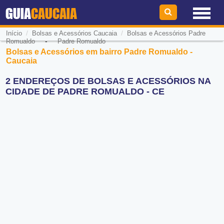
GUIA
CAUCAIA
/
/
Início
Bolsas e Acessórios Caucaia
Bolsas e Acessórios Padre
-
Romualdo
Padre Romualdo
Bolsas e Acessórios em bairro Padre Romualdo -
Caucaia
2 ENDEREÇOS DE BOLSAS E ACESSÓRIOS NA
CIDADE DE PADRE ROMUALDO - CE