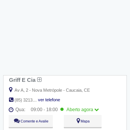
Griff E Cia
Av A, 2 - Nova Metrópole - Caucaia, CE
ver telefone
(85) 3213-5082
Qua:
09:00 - 18:00
Aberto
agora
Seg:
09:00 - 18:00
Comente e Avalie
Mapa
Ter:
09:00 - 18:00
Qua:
09:00 - 18:00
Aberto
agora