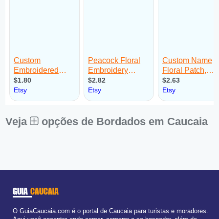
Veja
opções de Bordados em Caucaia
GUIA
CAUCAIA
O GuiaCaucaia.com é o portal de Caucaia para turistas e moradores.