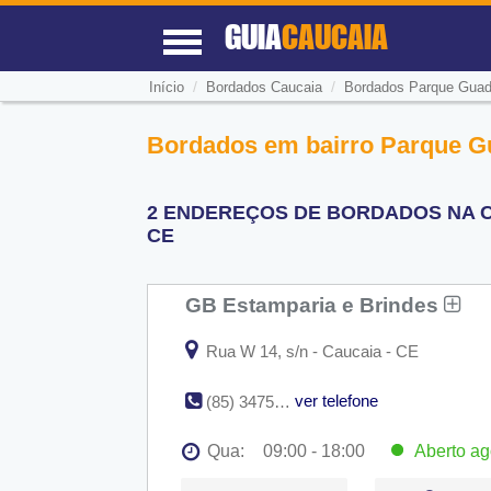
GUIA
CAUCAIA
/
/
Início
Bordados Caucaia
Bordados Parque Guada
Bordados em bairro Parque Gu
2 ENDEREÇOS DE BORDADOS NA C
CE
GB Estamparia e Brindes
Rua W 14, s/n - Caucaia - CE
ver telefone
(85) 3475-0266 / (85) 8541-6980
Qua:
09:00 - 18:00
Aberto
ag
Seg:
09:00 - 18:00