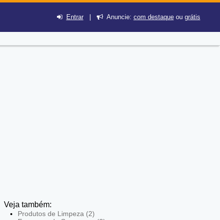
Entrar
|
Anuncie:
com destaque
ou
grátis
Veja também:
Produtos de Limpeza (2)