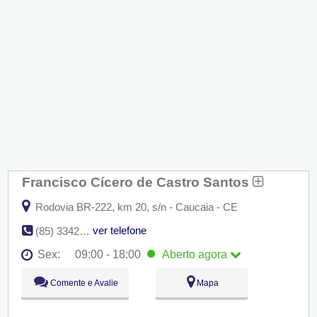
Francisco Cícero de Castro Santos
Rodovia BR-222, km 20, s/n - Caucaia - CE
ver telefone
(85) 3342-2600
Sex:
09:00 - 18:00
Aberto
agora
Seg:
09:00 - 18:00
Comente e Avalie
Mapa
Ter:
09:00 - 18:00
Qua:
09:00 - 18:00
Qui:
09:00 - 18:00