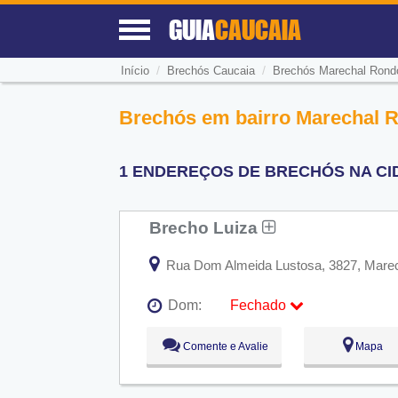
GUIA
CAUCAIA
/
/
Início
Brechós Caucaia
Brechós Marechal Rond
Brechós em bairro Marechal R
1 ENDEREÇOS DE BRECHÓS NA CI
Brecho Luiza
Rua Dom Almeida Lustosa, 3827, Marec
Dom:
Fechado
Seg:
09:00 - 18:00
Comente e Avalie
Mapa
Ter:
09:00 - 18:00
Qua:
09:00 - 18:00
Qui:
09:00 - 18:00