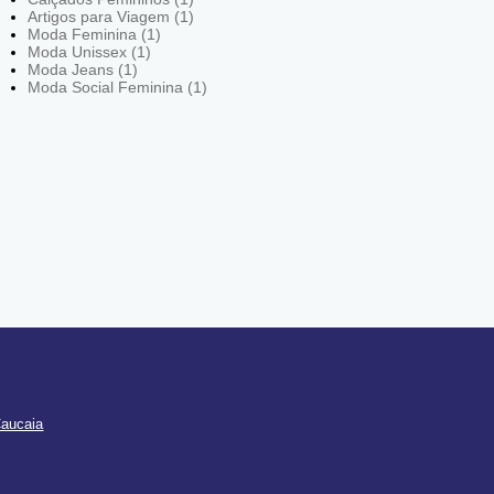
Artigos para Viagem (1)
Moda Feminina (1)
Moda Unissex (1)
Moda Jeans (1)
Moda Social Feminina (1)
Caucaia