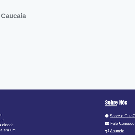
 Caucaia
Sobre Nós
 e
Sobre o Guia
 se
Fale Conosco
a cidade
isa em um
Anuncie