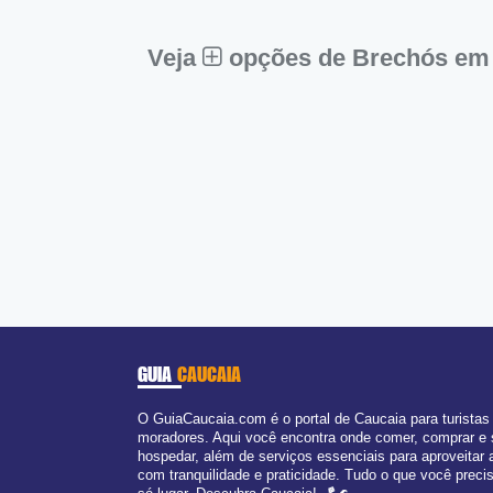
Sex:
09:00 - 18:00
Sáb:
Fechado
Dom:
Fechado
Veja
opções de Brechós em
GUIA
CAUCAIA
O GuiaCaucaia.com é o portal de Caucaia para turistas
moradores. Aqui você encontra onde comer, comprar e
hospedar, além de serviços essenciais para aproveitar 
com tranquilidade e praticidade. Tudo o que você prec