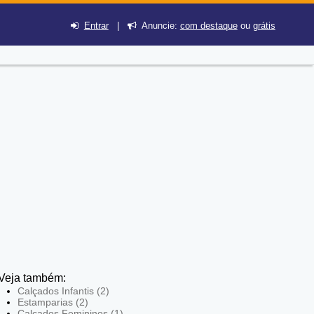
Entrar
|
Anuncie:
com destaque
ou
grátis
Veja também:
Calçados Infantis (2)
Estamparias (2)
Calçados Femininos (1)