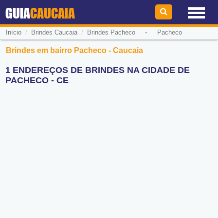
GUIA
CAUCAIA
/
/
-
Início
Brindes Caucaia
Brindes Pacheco
Pacheco
Brindes em bairro Pacheco - Caucaia
1 ENDEREÇOS DE BRINDES NA CIDADE DE
PACHECO - CE