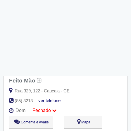
Feito Mão
Rua 329, 122 - Caucaia - CE
ver telefone
(85) 3213-5225 / (85) 8818-9934
Dom:
Fechado
Seg:
09:00 - 18:00
Comente e Avalie
Mapa
Ter:
09:00 - 18:00
Qua:
09:00 - 18:00