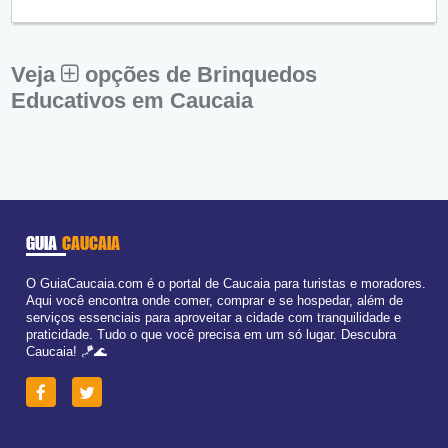
Qui:
09:00 - 18:00
Sex:
09:00 - 18:00
Sáb:
Fechado
Dom:
Fechado
Veja
opções de Brinquedos
Educativos em Caucaia
GUIA
CAUCAIA
O GuiaCaucaia.com é o portal de Caucaia para turistas e moradores.
Aqui você encontra onde comer, comprar e se hospedar, além de
serviços essenciais para aproveitar a cidade com tranquilidade e
praticidade. Tudo o que você precisa em um só lugar. Descubra
Caucaia! 🪁🌊