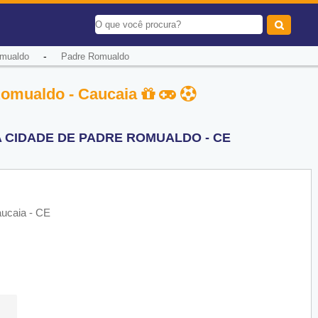
-
omualdo
Padre Romualdo
Romualdo - Caucaia
 CIDADE DE PADRE ROMUALDO - CE
ucaia - CE