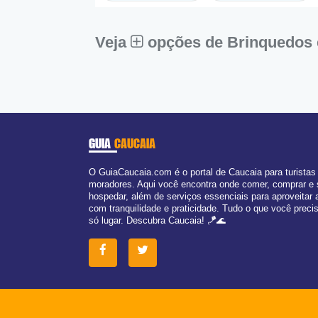
Veja
opções de Brinquedos
GUIA
CAUCAIA
O GuiaCaucaia.com é o portal de Caucaia para turistas
moradores. Aqui você encontra onde comer, comprar e
hospedar, além de serviços essenciais para aproveitar 
com tranquilidade e praticidade. Tudo o que você prec
só lugar. Descubra Caucaia! 🪁🌊