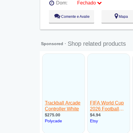
Dom:
Fechado
Seg:
09:00 - 18:00
Comente e Avalie
Mapa
Ter:
09:00 - 18:00
Qua:
09:00 - 18:00
Qui:
09:00 - 18:00
Sex:
09:00 - 18:00
Sáb:
Fechado
Dom:
Fechado