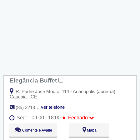
Elegância Buffet
R. Padre José Moura, 114 - Arianópolis (Jurema),
Caucaia - CE
ver telefone
(85) 3213-2934
●
Seg:
09:00 - 18:00
Fechado
●
Seg:
09:00 - 18:00
Fechado
Comente e Avalie
Mapa
Ter:
09:00 - 18:00
Qua:
09:00 - 18:00