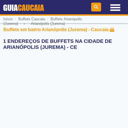
GUIA
CAUCAIA
/
/
Início
Buffets Caucaia
Buffets Arianópolis
-
(Jurema)
Arianópolis (Jurema)
Buffets em bairro Arianópolis (Jurema) - Caucaia
1 ENDEREÇOS DE BUFFETS NA CIDADE DE
ARIANÓPOLIS (JUREMA) - CE