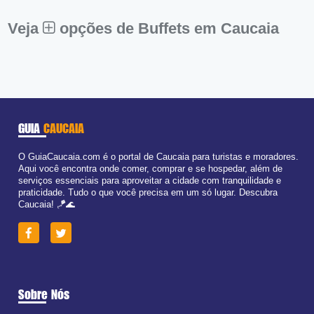
Sáb:
Fechado
Dom:
Fechado
Veja
opções de Buffets em Caucaia
GUIA
CAUCAIA
O GuiaCaucaia.com é o portal de Caucaia para turistas e moradores.
Aqui você encontra onde comer, comprar e se hospedar, além de
serviços essenciais para aproveitar a cidade com tranquilidade e
praticidade. Tudo o que você precisa em um só lugar. Descubra
Caucaia! 🪁🌊
Sobre Nós