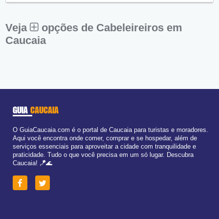
Sex:
09:00 - 18:00
Sáb:
Fechado
Dom:
Fechado
Veja
opções de Cabeleireiros em
Caucaia
GUIA
CAUCAIA
O GuiaCaucaia.com é o portal de Caucaia para turistas e moradores.
Aqui você encontra onde comer, comprar e se hospedar, além de
serviços essenciais para aproveitar a cidade com tranquilidade e
praticidade. Tudo o que você precisa em um só lugar. Descubra
Caucaia! 🪁🌊