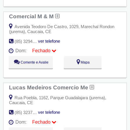
Qui:
09:00 - 18:00
Sex:
09:00 - 18:00
Sáb:
Fechado
Comercial M & M
Dom:
Fechado
Avenida Teodoro De Castro, 1029, Marechal Rondon
(jurema), Caucaia, CE
ver telefone
(85) 3294-1816
Dom:
Fechado
Seg:
09:00 - 18:00
Comente e Avalie
Mapa
Ter:
09:00 - 18:00
Qua:
09:00 - 18:00
Qui:
09:00 - 18:00
Sex:
09:00 - 18:00
Sáb:
Fechado
Lucas Medeiros Comercio Me
Dom:
Fechado
Rua Poebla, 1162, Parque Guadalajara (jurema),
Caucaia, CE
ver telefone
(85) 3237-2113
Dom:
Fechado
Seg:
09:00 - 18:00