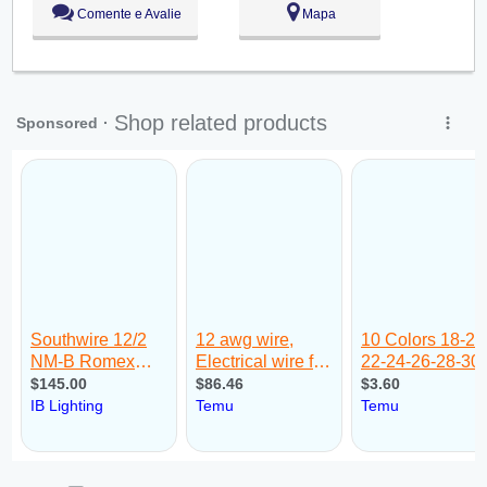
Comente e Avalie
Mapa
Ter:
09:00 - 18:00
Qua:
09:00 - 18:00
Qui:
09:00 - 18:00
Sex:
09:00 - 18:00
Sáb:
Fechado
Dom:
Fechado