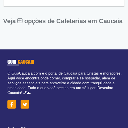
Qui:
09:00 - 18:00
Sex:
09:00 - 18:00
Sáb:
Fechado
Dom:
Fechado
Veja
opções de Cafeterias em Caucaia
GUIA
CAUCAIA
O GuiaCaucaia.com é o portal de Caucaia para turistas e moradores.
Aqui você encontra onde comer, comprar e se hospedar, além de
serviços essenciais para aproveitar a cidade com tranquilidade e
praticidade. Tudo o que você precisa em um só lugar. Descubra
Caucaia! 🪁🌊