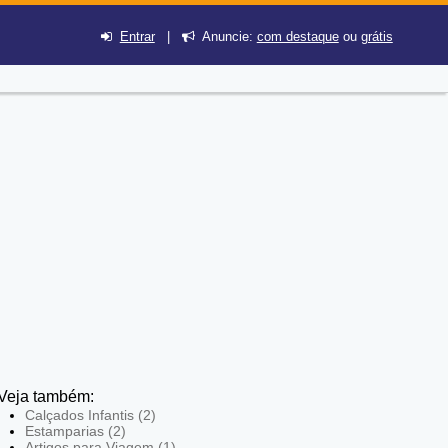
Entrar
|
Anuncie:
com destaque
ou
grátis
Veja também:
Calçados Infantis (2)
Estamparias (2)
Artigos para Viagem (1)