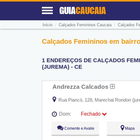
GUIA
CAUCAIA
/
/
Início
Calçados Femininos Caucaia
Calçados Fe
Calçados Femininos em bairro
1 ENDEREÇOS DE CALÇADOS FEM
(JUREMA) - CE
Andrezza Calcados
Rua Piancó, 128, Marechal Rondon (jur
Dom:
Fechado
Seg:
09:00 - 18:00
Comente e Avalie
Mapa
Ter:
09:00 - 18:00
Qua:
09:00 - 18:00