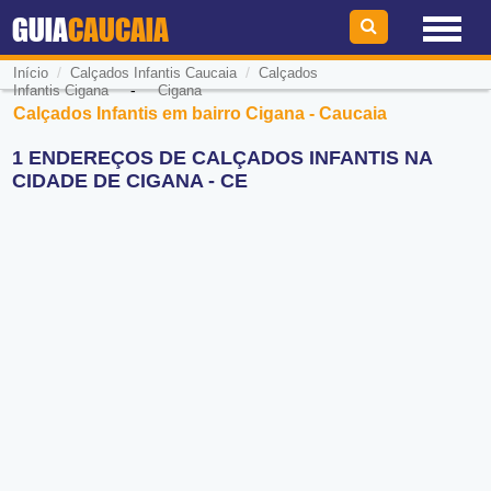
GUIA
CAUCAIA
/
/
Início
Calçados Infantis Caucaia
Calçados
-
Infantis Cigana
Cigana
Calçados Infantis em bairro Cigana - Caucaia
1 ENDEREÇOS DE CALÇADOS INFANTIS NA
CIDADE DE CIGANA - CE