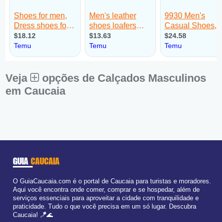
Veja
opções de Calçados Masculinos
em Caucaia
GUIA
CAUCAIA
O GuiaCaucaia.com é o portal de Caucaia para turistas e moradores.
Aqui você encontra onde comer, comprar e se hospedar, além de
serviços essenciais para aproveitar a cidade com tranquilidade e
praticidade. Tudo o que você precisa em um só lugar. Descubra
Caucaia! 🪁🌊