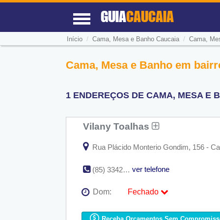
GUIA
CAUCAIA
/
/
Início
Cama, Mesa e Banho Caucaia
Cama, Mes
Cama, Mesa e Banho em bairr
1 ENDEREÇOS DE CAMA, MESA E 
Vilany Toalhas
Rua Plácido Monterio Gondim, 156 - Ca
ver telefone
(85) 3342-0914
Dom:
Fechado
Seg:
09:00 - 18:00
Ter:
09:00 - 18:00
Receba Orçamentos Sem Compromiss