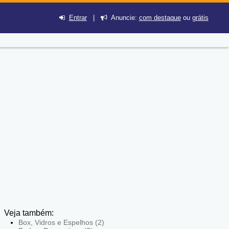
Entrar
|
Anuncie:
com destaque
ou
grátis
Veja também:
Box, Vidros e Espelhos (2)